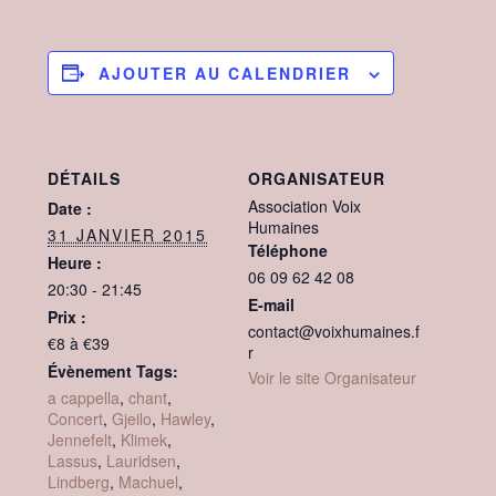
AJOUTER AU CALENDRIER
DÉTAILS
ORGANISATEUR
Association Voix
Date :
Humaines
31 JANVIER 2015
Téléphone
Heure :
06 09 62 42 08
20:30 - 21:45
E-mail
Prix :
contact@voixhumaines.f
€8 à €39
r
Évènement Tags:
Voir le site Organisateur
a cappella
,
chant
,
Concert
,
Gjeilo
,
Hawley
,
Jennefelt
,
Klimek
,
Lassus
,
Lauridsen
,
Lindberg
,
Machuel
,