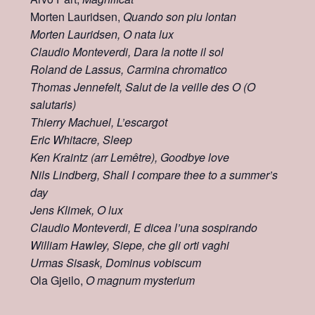
Morten Lauridsen,
Quando son piu lontan
Morten Lauridsen, O nata lux
Claudio Monteverdi, Dara la notte il sol
Roland de Lassus, Carmina chromatico
Thomas Jennefelt, Salut de la veille des O (O
salutaris)
Thierry Machuel, L’escargot
Eric Whitacre, Sleep
Ken Kraintz (arr Lemêtre), Goodbye love
Nils Lindberg, Shall I compare thee to a summer’s
day
Jens Klimek, O lux
Claudio Monteverdi, E dicea l’una sospirando
William Hawley, Siepe, che gli orti vaghi
Urmas Sisask, Dominus vobiscum
Ola Gjeilo,
O magnum mysterium