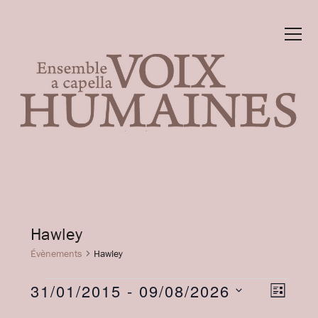
Hawley
Évènements
Hawley
É
N
31/01/2015
 - 
09/08/2026
N
LISTE
Sélectionnez