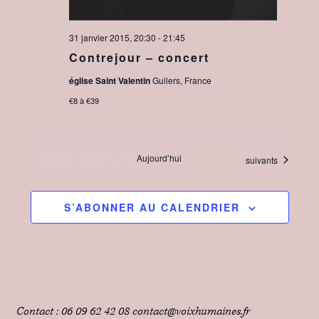
d
r
31 janvier 2015, 20:30
-
21:45
e
c
Contrejour – concert
o
v
église Saint Valentin
Guilers, France
€8 à €39
n
u
s
e
ÉVÈNEMENTS
PRÉCÉDENTS
Aujourd’hui
Évènements
suivants
u
s
l
S’ABONNER AU CALENDRIER
É
t
v
a
t
è
Contact : 06 09 62 42 08 contact@voixhumaines.fr