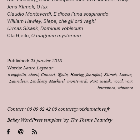
Jens Klimek, O lux
Claudio Monteverdi, E dicea l’una sospirando
William Hawley, Siepe, che gli orti vaghi
Urmas Sisask, Dominus vobiscum
Ola Gjeilo,
O magnum mysterium
Published:
23 janvier 2015
Words:
Laure Leyzour
a cappella
chant
Concert
Gjeilo
Hawley
Jennefelt
Klimek
Lassus
Lauridsen
Lindberg
Machuel
monteverdi
Pärt
Sisask
vocal
voix
humaines
whitacre
Contact : 06 09 62 42 08 contact@voixhumaines.fr
Bailey WordPress template
by
The Theme Foundry
Facebook
Email
RSS