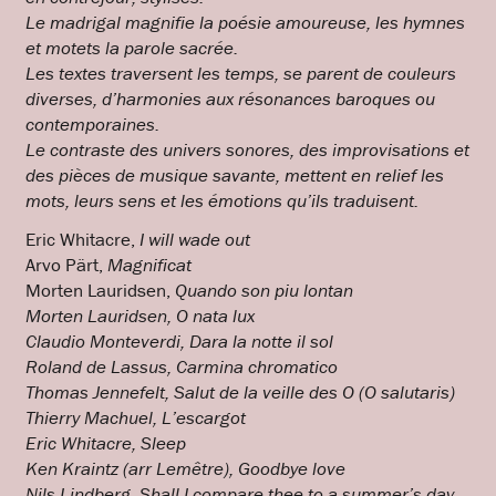
Le madrigal magnifie la poésie amoureuse, les hymnes
et motets la parole sacrée.
Les textes traversent les temps, se parent de couleurs
diverses, d’harmonies aux résonances baroques ou
contemporaines.
Le contraste des univers sonores, des improvisations et
des pièces de musique savante, mettent en relief les
mots, leurs sens et les émotions qu’ils traduisent.
Eric Whitacre,
I will wade out
Arvo Pärt,
Magnificat
Morten Lauridsen,
Quando son piu lontan
Morten Lauridsen, O nata lux
Claudio Monteverdi, Dara la notte il sol
Roland de Lassus, Carmina chromatico
Thomas Jennefelt, Salut de la veille des O (O salutaris)
Thierry Machuel, L’escargot
Eric Whitacre, Sleep
Ken Kraintz (arr Lemêtre), Goodbye love
Nils Lindberg, Shall I compare thee to a summer’s day